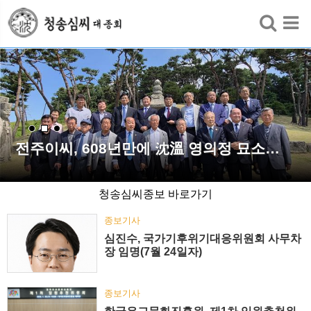
검색
전주이씨, 608년만에 沈溫 영의정 묘소…
청송심씨종보 바로가기
종보기사
심진수, 국가기후위기대응위원회 사무차
장 임명(7월 24일자)
종보기사