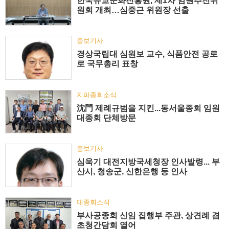
한국유교문화진흥원, 제1차 임원추천위
원회 개최…심중근 위원장 선출
종보기사
경상국립대 심원보 교수, 식품안전 공로
로 국무총리 표창
지파종회소식
沈門 제례규범을 지킨...동서울종회 임원
대종회 단체방문
종보기사
심욱기 대전지방국세청장 인사발령... 부
산시, 청송군, 신한은행 등 인사
대종회소식
부사공종회 신임 집행부 주관, 상견례 겸
초청간담회 열어