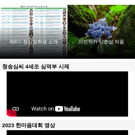
제8기 청심장학생 소개
사진작가 심준섭 작품
청송심씨 4세조 심덕부 시제
2023 한마음대회 영상