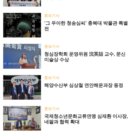
종보기사
‘그 우아한 청송심씨’ 충북대 박물관 특별
전
종보기사
청심장학회 운영위원 沈英喆 교수, 문신
미술상 수상
종보기사
해양수산부 심상철 연안해운과장 동정
종보기사
국제청소년문화교류연맹 심재환 이사장,
네팔과 협력 확대