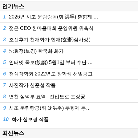
인기뉴스
1
2026년 시조 문림랑공(휘 洪孚) 춘향제 …
2
젊은 CEO 한마음대회 운영위원 위촉식
3
조선후기 천재화가 현재(玄齋)심사정(…
4
沈효정(보경) 한국화 화가
5
인터넷 족보(族譜) 5월1일 부터 수단 …
6
청심장학회 2022년도 장학생 선발공고
7
사진작가 심준섭 작품
8
연천 심덕부 묘역...진입도로 포장공…
9
시조 문림랑공(휘 沈洪孚) 추향제 봉…
10
화가 심보경 작품
최신뉴스