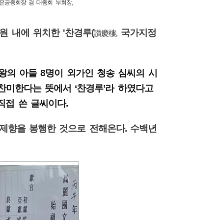
악은공종회장 겸 대종회 부회장,
공원 내에 위치한
'
찬경루
(
국가지정
讚慶樓
,
대왕의 아들
8
명이 외가인 청송 심씨의 시
 찬미한다는 뜻에서
‘
찬경루
’
라 하였다고
직접 쓴 글씨이다
.
 제향을 봉행한 것으로 전해온다
.
수백년