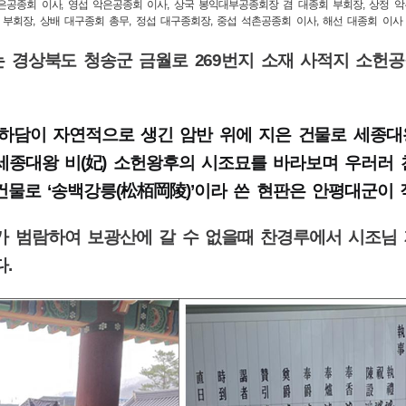
악은공종회 이사, 영섭 악은공종회 이사, 상국 봉익대부공종회장 겸 대종회 부회장, 상정 
부회장, 상배 대구종회 총무, 정섭 대구종회장, 중섭 석촌공종회 이사, 해선 대종회 이사
 경상북도 청송군 금월로
269
번지 소재 사적지 소헌
 하담이 자연적으로 생긴 암반 위에 지은 건물로 세종
세종대왕 비
(
妃
)
소헌왕후의 시조묘를 바라보며 우러러
 건물로
‘
송백강릉
(
松栢岡陵
)’
이라 쓴 현판은 안평대군이 
가 범람하여 보광산에 갈 수 없을때 찬경루에서 시조님
다
.