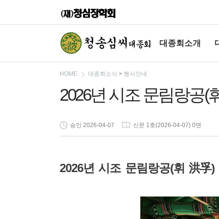
대종회소개
HOME
대종회소식
>
행사안내
2026년 시조 문림랑공(
승인 2026-04-07
신문 1호(2026-04-07) 0면
2026
(
년 시조 문림랑공
휘 洪孚