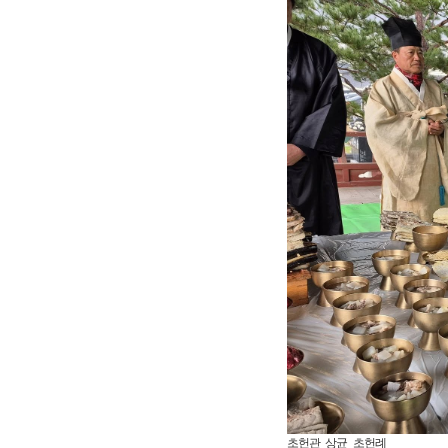
초헌관 상균 초헌례