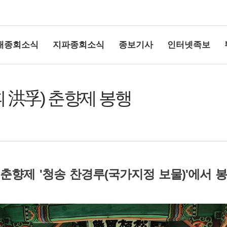
대종회소식
지파종회소식
종보기사
인터넷족보
휘 洪孚) 춘향제 봉행
상단여백
)
'
(
)'
춘향제
청송 찬경루
국가지정 보물
에서 