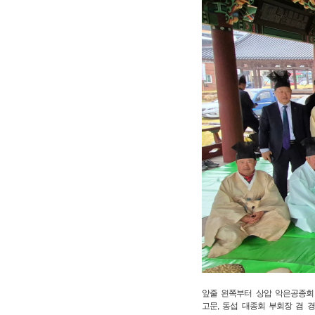
앞줄 왼쪽부터 상압 악은공종회 
고문, 동섭 대종회 부회장 겸 