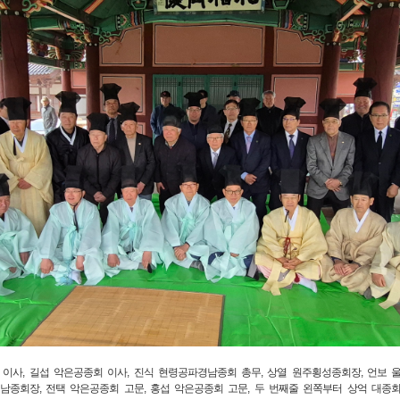
이사, 길섭 악은공종회 이사, 진식 현령공파경남종회 총무, 상열 원주횡성종회장, 언보 
경남종회장, 전택 악은공종회 고문, 홍섭 악은공종회 고문, 두 번째줄 왼쪽부터 상억 대종