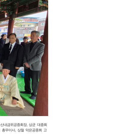
울산내금위공종회장, 상균 대종회
회 총무이사, 상철 악은공종회 고