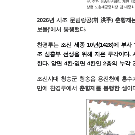
문, 주환 청송청년회장, 재진 
상현 도총제공종회장 겸 대종회 
2026
년 시조 문림랑공
(
휘
洪孚
)
춘향제는
보물
)'
에서 봉행했다
.
찬경루는
조선 세종
10
년
(1428)
에 부사
조 심홍부 선생을 위해 지은 루각이다
.
한다
.
앞면
4
칸
·
옆면
4
칸인
2
층의 누각
조선시대 청송군 청송읍 용전천에 홍수
만에 찬경루에서 춘향제를 봉행한 셈이