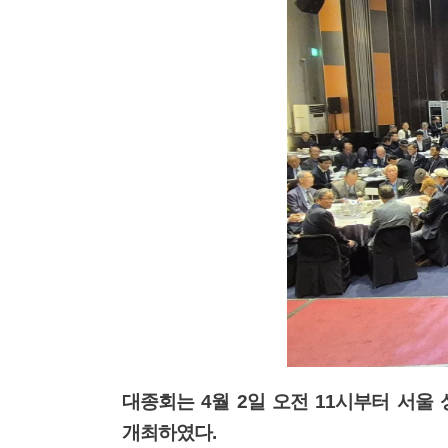
대종회는
4
월
2
일 오전
11
시부터 서울 
개최하였다
.