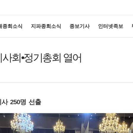
대종회소식
지파종회소식
종보기사
인터넷족보
 이사회•정기총회 열어
상단여백
이사
250
명 선출