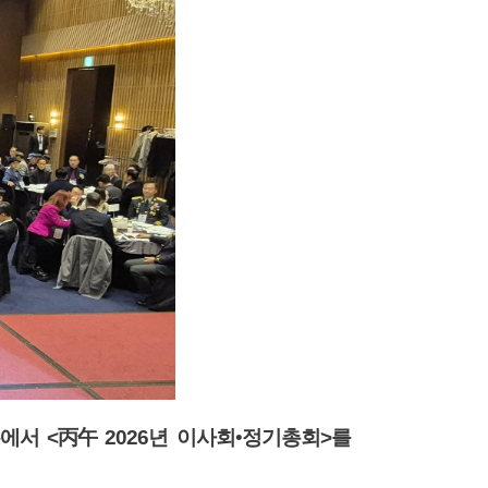
홀에서
<
丙午
2026
년 이사회
•
정기총회
>
를