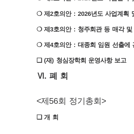
❍
제
2
호의안
: 2026
년도 사업계획 
❍
제
3
호의안
:
청주회관 등 매각 및
❍
제
4
호의안
:
대종회 임원 선출에 
❏
(
재
)
청심장학회 운영사항 보고
Ⅵ
.
폐 회
<제56회 정기총회>
❏
개 회