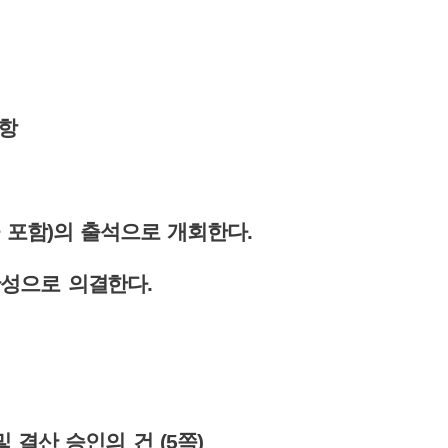
항
 포함
)
의 출석으로 개회한다
.
찬성으로 의결한다
.
및 결산 승인의 건
(5
쪽
)