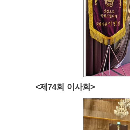
<
제
74
회 이사회
>