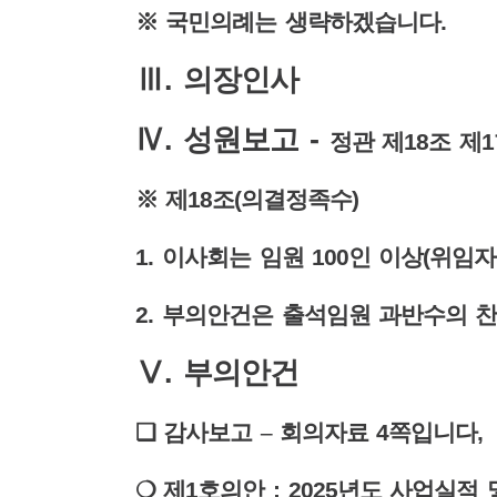
※
국민의례는 생략하겠습니다
.
Ⅲ
.
의장인사
Ⅳ
.
성원보고
-
정관 제
18
조 제
1
※
제
18
조
(
의결정족수
)
1.
이사회는 임원
100
인 이상
(
위임자
2.
부의안건은 출석임원 과반수의 
Ⅴ
.
부의안건
❏
감사보고
–
회의자료
4
쪽입니다
,
❍
제
1
호의안
: 2025
년도 사업실적 