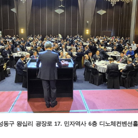
성동구 왕십리 광장로
17.
민자역사
6
층 디노체컨벤션