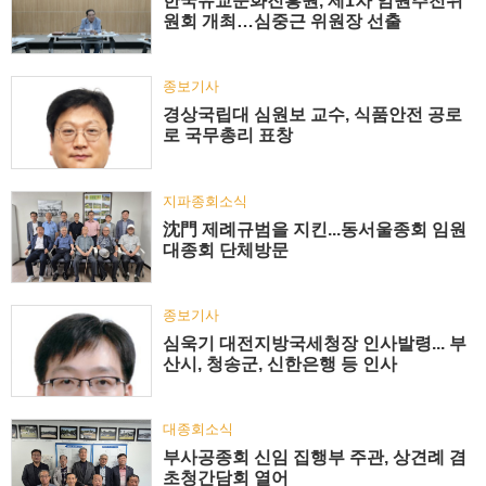
한국유교문화진흥원, 제1차 임원추천위
원회 개최…심중근 위원장 선출
종보기사
경상국립대 심원보 교수, 식품안전 공로
로 국무총리 표창
지파종회소식
沈門 제례규범을 지킨...동서울종회 임원
대종회 단체방문
종보기사
심욱기 대전지방국세청장 인사발령... 부
산시, 청송군, 신한은행 등 인사
대종회소식
부사공종회 신임 집행부 주관, 상견례 겸
초청간담회 열어