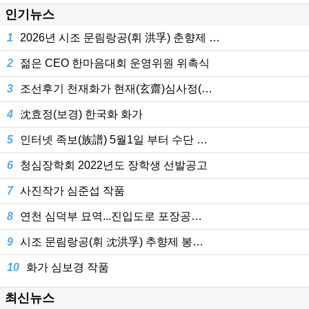
인기뉴스
1
2026년 시조 문림랑공(휘 洪孚) 춘향제 …
2
젊은 CEO 한마음대회 운영위원 위촉식
3
조선후기 천재화가 현재(玄齋)심사정(…
4
沈효정(보경) 한국화 화가
5
인터넷 족보(族譜) 5월1일 부터 수단 …
6
청심장학회 2022년도 장학생 선발공고
7
사진작가 심준섭 작품
8
연천 심덕부 묘역...진입도로 포장공…
9
시조 문림랑공(휘 沈洪孚) 추향제 봉…
10
화가 심보경 작품
최신뉴스