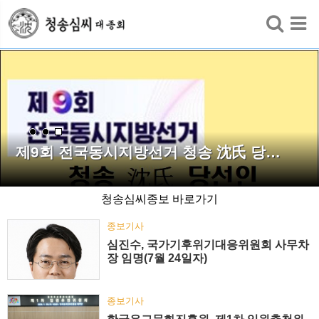
검색
제9회 전국동시지방선거 청송 沈氏 당…
청송심씨종보 바로가기
종보기사
심진수, 국가기후위기대응위원회 사무차
장 임명(7월 24일자)
종보기사