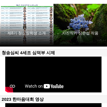
제8기 청심장학생 소개
사진작가 심준섭 작품
청송심씨 4세조 심덕부 시제
2023 한마음대회 영상