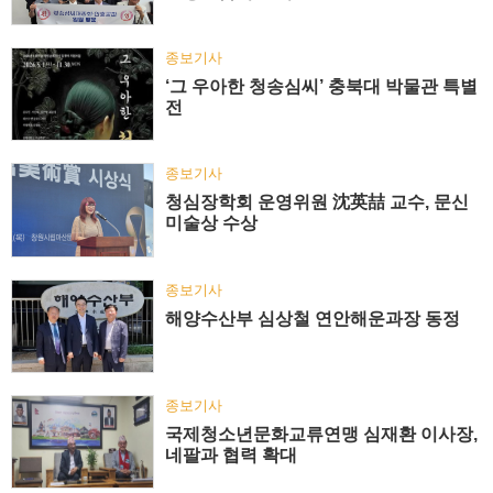
종보기사
‘그 우아한 청송심씨’ 충북대 박물관 특별
전
종보기사
청심장학회 운영위원 沈英喆 교수, 문신
미술상 수상
종보기사
해양수산부 심상철 연안해운과장 동정
종보기사
국제청소년문화교류연맹 심재환 이사장,
네팔과 협력 확대