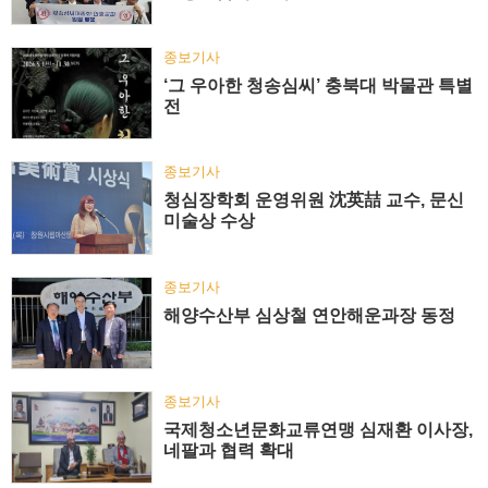
종보기사
‘그 우아한 청송심씨’ 충북대 박물관 특별
전
종보기사
청심장학회 운영위원 沈英喆 교수, 문신
미술상 수상
종보기사
해양수산부 심상철 연안해운과장 동정
종보기사
국제청소년문화교류연맹 심재환 이사장,
네팔과 협력 확대