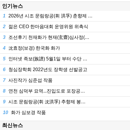
인기뉴스
1
2026년 시조 문림랑공(휘 洪孚) 춘향제 …
2
젊은 CEO 한마음대회 운영위원 위촉식
3
조선후기 천재화가 현재(玄齋)심사정(…
4
沈효정(보경) 한국화 화가
5
인터넷 족보(族譜) 5월1일 부터 수단 …
6
청심장학회 2022년도 장학생 선발공고
7
사진작가 심준섭 작품
8
연천 심덕부 묘역...진입도로 포장공…
9
시조 문림랑공(휘 沈洪孚) 추향제 봉…
10
화가 심보경 작품
최신뉴스