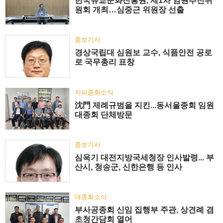
한국유교문화진흥원, 제1차 임원추천위
원회 개최…심중근 위원장 선출
종보기사
경상국립대 심원보 교수, 식품안전 공로
로 국무총리 표창
지파종회소식
沈門 제례규범을 지킨...동서울종회 임원
대종회 단체방문
종보기사
심욱기 대전지방국세청장 인사발령... 부
산시, 청송군, 신한은행 등 인사
대종회소식
부사공종회 신임 집행부 주관, 상견례 겸
초청간담회 열어