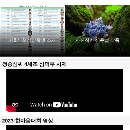
제8기 청심장학생 소개
사진작가 심준섭 작품
청송심씨 4세조 심덕부 시제
2023 한마음대회 영상