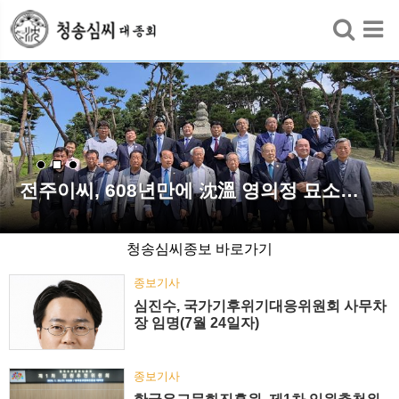
검색
전주이씨, 608년만에 沈溫 영의정 묘소…
청송심씨종보 바로가기
종보기사
심진수, 국가기후위기대응위원회 사무차
장 임명(7월 24일자)
종보기사