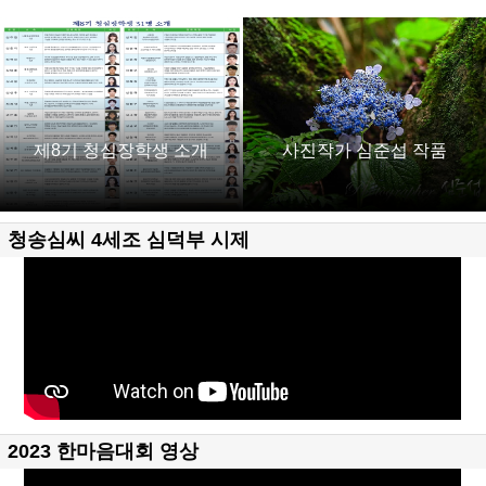
제8기 청심장학생 소개
사진작가 심준섭 작품
청송심씨 4세조 심덕부 시제
2023 한마음대회 영상