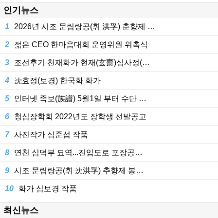
인기뉴스
1
2026년 시조 문림랑공(휘 洪孚) 춘향제 …
2
젊은 CEO 한마음대회 운영위원 위촉식
3
조선후기 천재화가 현재(玄齋)심사정(…
4
沈효정(보경) 한국화 화가
5
인터넷 족보(族譜) 5월1일 부터 수단 …
6
청심장학회 2022년도 장학생 선발공고
7
사진작가 심준섭 작품
8
연천 심덕부 묘역...진입도로 포장공…
9
시조 문림랑공(휘 沈洪孚) 추향제 봉…
10
화가 심보경 작품
최신뉴스