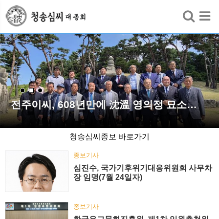
검색
전주이씨, 608년만에 沈溫 영의정 묘소…
청송심씨종보 바로가기
종보기사
심진수, 국가기후위기대응위원회 사무차
장 임명(7월 24일자)
종보기사