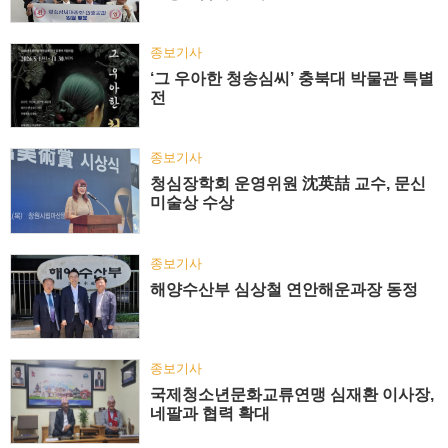
종보기사
‘그 우아한 청송심씨’ 충북대 박물관 특별
전
종보기사
청심장학회 운영위원 沈英喆 교수, 문신
미술상 수상
종보기사
해양수산부 심상철 연안해운과장 동정
종보기사
국제청소년문화교류연맹 심재환 이사장,
네팔과 협력 확대