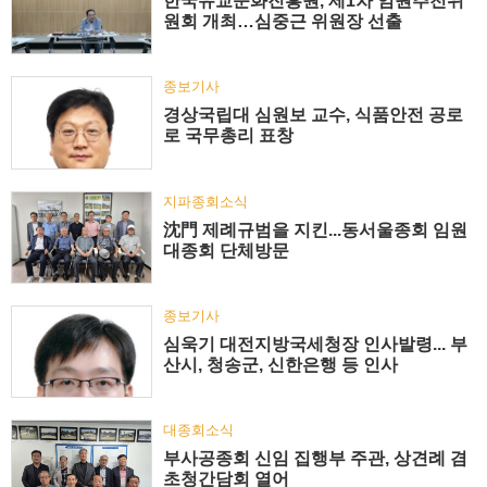
한국유교문화진흥원, 제1차 임원추천위
원회 개최…심중근 위원장 선출
종보기사
경상국립대 심원보 교수, 식품안전 공로
로 국무총리 표창
지파종회소식
沈門 제례규범을 지킨...동서울종회 임원
대종회 단체방문
종보기사
심욱기 대전지방국세청장 인사발령... 부
산시, 청송군, 신한은행 등 인사
대종회소식
부사공종회 신임 집행부 주관, 상견례 겸
초청간담회 열어