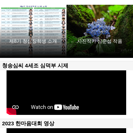
제8기 청심장학생 소개
사진작가 심준섭 작품
청송심씨 4세조 심덕부 시제
2023 한마음대회 영상