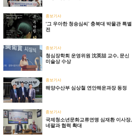
종보기사
‘그 우아한 청송심씨’ 충북대 박물관 특별
전
종보기사
청심장학회 운영위원 沈英喆 교수, 문신
미술상 수상
종보기사
해양수산부 심상철 연안해운과장 동정
종보기사
국제청소년문화교류연맹 심재환 이사장,
네팔과 협력 확대