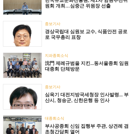
한국유교문화진흥원, 제1차 임원추천위
원회 개최…심중근 위원장 선출
종보기사
경상국립대 심원보 교수, 식품안전 공로
로 국무총리 표창
지파종회소식
沈門 제례규범을 지킨...동서울종회 임원
대종회 단체방문
종보기사
심욱기 대전지방국세청장 인사발령... 부
산시, 청송군, 신한은행 등 인사
대종회소식
부사공종회 신임 집행부 주관, 상견례 겸
초청간담회 열어