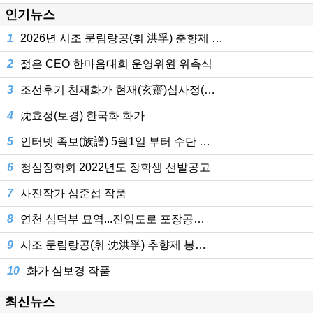
인기뉴스
1
2026년 시조 문림랑공(휘 洪孚) 춘향제 …
2
젊은 CEO 한마음대회 운영위원 위촉식
3
조선후기 천재화가 현재(玄齋)심사정(…
4
沈효정(보경) 한국화 화가
5
인터넷 족보(族譜) 5월1일 부터 수단 …
6
청심장학회 2022년도 장학생 선발공고
7
사진작가 심준섭 작품
8
연천 심덕부 묘역...진입도로 포장공…
9
시조 문림랑공(휘 沈洪孚) 추향제 봉…
10
화가 심보경 작품
최신뉴스