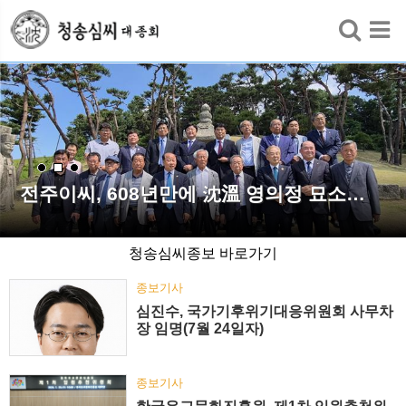
검색
전주이씨, 608년만에 沈溫 영의정 묘소…
청송심씨종보 바로가기
종보기사
심진수, 국가기후위기대응위원회 사무차
장 임명(7월 24일자)
종보기사