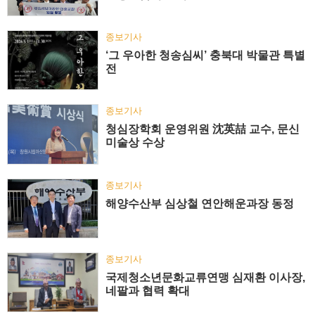
종보기사
‘그 우아한 청송심씨’ 충북대 박물관 특별
전
종보기사
청심장학회 운영위원 沈英喆 교수, 문신
미술상 수상
종보기사
해양수산부 심상철 연안해운과장 동정
종보기사
국제청소년문화교류연맹 심재환 이사장,
네팔과 협력 확대