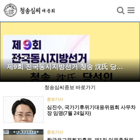
검색
제9회 전국동시지방선거 청송 沈氏 당…
청송심씨종보 바로가기
종보기사
심진수, 국가기후위기대응위원회 사무차
장 임명(7월 24일자)
종보기사