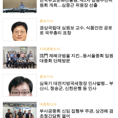
한국유교문화진흥원, 제1차 임원추천위
원회 개최…심중근 위원장 선출
종보기사
경상국립대 심원보 교수, 식품안전 공로
로 국무총리 표창
지파종회소식
沈門 제례규범을 지킨...동서울종회 임원
대종회 단체방문
종보기사
심욱기 대전지방국세청장 인사발령... 부
산시, 청송군, 신한은행 등 인사
대종회소식
부사공종회 신임 집행부 주관, 상견례 겸
초청간담회 열어