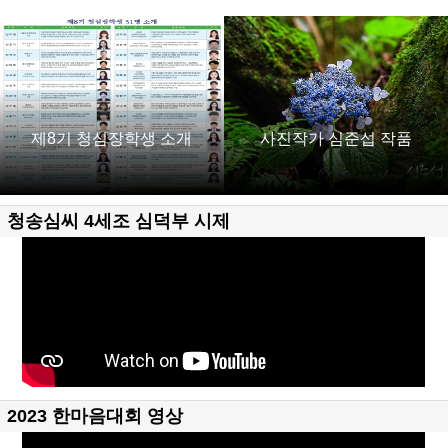
제8기 청심장학생 소개
사진작가 심준섭 작품
청송심씨 4세조 심덕부 시제
2023 한마음대회 영상