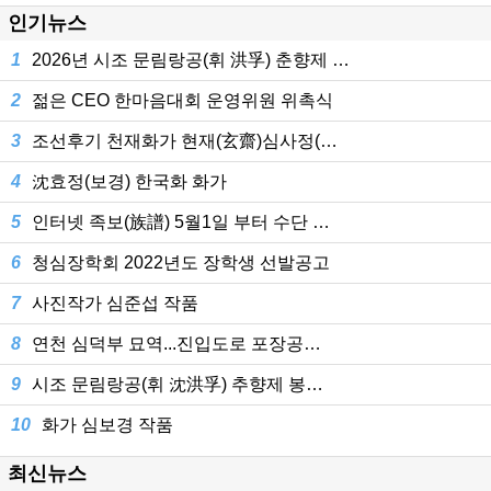
인기뉴스
1
2026년 시조 문림랑공(휘 洪孚) 춘향제 …
2
젊은 CEO 한마음대회 운영위원 위촉식
3
조선후기 천재화가 현재(玄齋)심사정(…
4
沈효정(보경) 한국화 화가
5
인터넷 족보(族譜) 5월1일 부터 수단 …
6
청심장학회 2022년도 장학생 선발공고
7
사진작가 심준섭 작품
8
연천 심덕부 묘역...진입도로 포장공…
9
시조 문림랑공(휘 沈洪孚) 추향제 봉…
10
화가 심보경 작품
최신뉴스