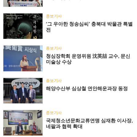
종보기사
‘그 우아한 청송심씨’ 충북대 박물관 특별
전
종보기사
청심장학회 운영위원 沈英喆 교수, 문신
미술상 수상
종보기사
해양수산부 심상철 연안해운과장 동정
종보기사
국제청소년문화교류연맹 심재환 이사장,
네팔과 협력 확대