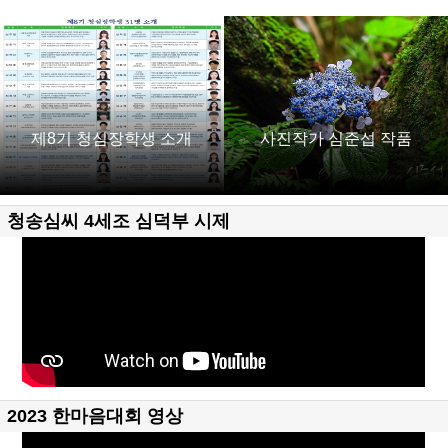
제8기 청심장학생 소개
사진작가 심준섭 작품
청송심씨 4세조 심덕부 시제
2023 한마음대회 영상