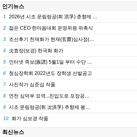
인기뉴스
1
2026년 시조 문림랑공(휘 洪孚) 춘향제 …
2
젊은 CEO 한마음대회 운영위원 위촉식
3
조선후기 천재화가 현재(玄齋)심사정(…
4
沈효정(보경) 한국화 화가
5
인터넷 족보(族譜) 5월1일 부터 수단 …
6
청심장학회 2022년도 장학생 선발공고
7
사진작가 심준섭 작품
8
연천 심덕부 묘역...진입도로 포장공…
9
시조 문림랑공(휘 沈洪孚) 추향제 봉…
10
화가 심보경 작품
최신뉴스