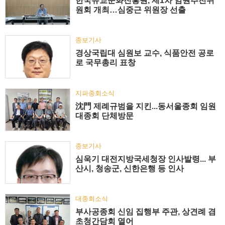
한국유교문화진흥원, 제1차 임원추천위
원회 개최…심중근 위원장 선출
종보기사
경상국립대 심원보 교수, 식품안전 공로
로 국무총리 표창
지파종회소식
沈門 제례규범을 지킨...동서울종회 임원
대종회 단체방문
종보기사
심욱기 대전지방국세청장 인사발령... 부
산시, 청송군, 신한은행 등 인사
대종회소식
부사공종회 신임 집행부 주관, 상견례 겸
초청간담회 열어