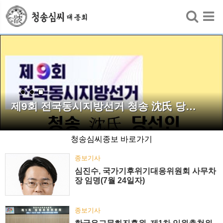
검색
제9회 전국동시지방선거 청송 沈氏 당…
청송심씨종보 바로가기
종보기사
심진수, 국가기후위기대응위원회 사무차
장 임명(7월 24일자)
종보기사