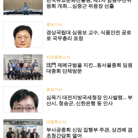
한국유교문화진흥원, 제1차 임원추천위
원회 개최…심중근 위원장 선출
종보기사
경상국립대 심원보 교수, 식품안전 공로
로 국무총리 표창
지파종회소식
沈門 제례규범을 지킨...동서울종회 임원
대종회 단체방문
종보기사
심욱기 대전지방국세청장 인사발령... 부
산시, 청송군, 신한은행 등 인사
대종회소식
부사공종회 신임 집행부 주관, 상견례 겸
초청간담회 열어