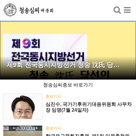
검색
제9회 전국동시지방선거 청송 沈氏 당…
청송심씨종보 바로가기
종보기사
심진수, 국가기후위기대응위원회 사무차
장 임명(7월 24일자)
종보기사