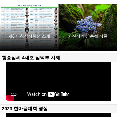
제8기 청심장학생 소개
사진작가 심준섭 작품
청송심씨 4세조 심덕부 시제
2023 한마음대회 영상