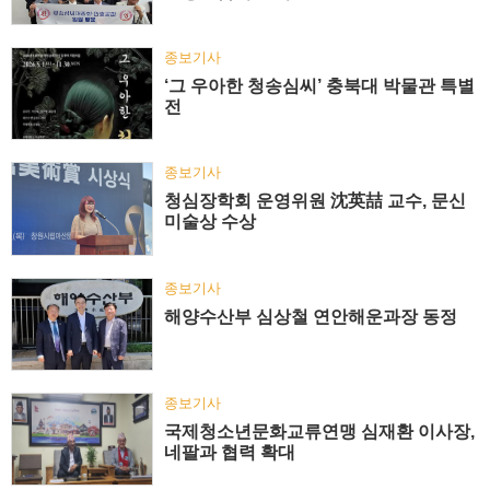
종보기사
‘그 우아한 청송심씨’ 충북대 박물관 특별
전
종보기사
청심장학회 운영위원 沈英喆 교수, 문신
미술상 수상
종보기사
해양수산부 심상철 연안해운과장 동정
종보기사
국제청소년문화교류연맹 심재환 이사장,
네팔과 협력 확대