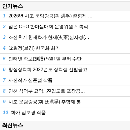
인기뉴스
1
2026년 시조 문림랑공(휘 洪孚) 춘향제 …
2
젊은 CEO 한마음대회 운영위원 위촉식
3
조선후기 천재화가 현재(玄齋)심사정(…
4
沈효정(보경) 한국화 화가
5
인터넷 족보(族譜) 5월1일 부터 수단 …
6
청심장학회 2022년도 장학생 선발공고
7
사진작가 심준섭 작품
8
연천 심덕부 묘역...진입도로 포장공…
9
시조 문림랑공(휘 沈洪孚) 추향제 봉…
10
화가 심보경 작품
최신뉴스