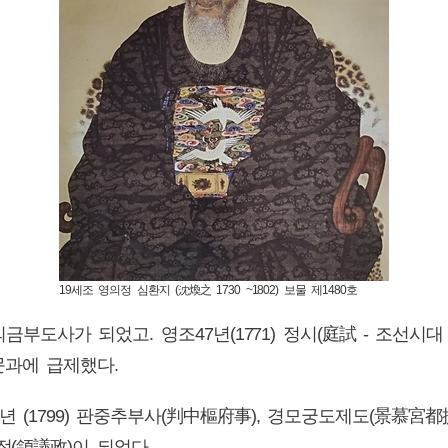
19세조 영의정 심환지 (沈煥之 1730 ~1802) 보물 제1480호
 의금부도사가 되었고. 영조47년(1771) 정시(庭試 - 조선
문과에 급제했다.
23년 (1799) 판중추부사(判中樞府事), 경모궁도제도(景慕
정(領議政)이 되었다.