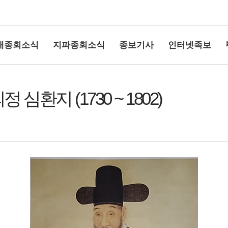
대종회소식
지파종회소식
종보기사
인터넷족보
심환지 (1730 ~ 1802)
상단여백