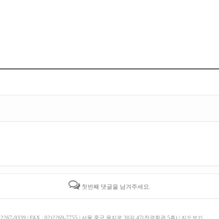
첫번째 댓글을 남겨주세요.
, 2267-9339 | FAX : 02)2269-7755 | 서울 중구 을지로 30길 47(찬경회관 5층) |
지도보기