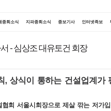
대종회소식
지파종회소식
종보기사
인터넷족보
서 - 심상조 대유토건 회장
원칙, 상식이 통하는 건설업계가 
상단여백
협회 서울시회장으로 제살 깎는 저가입