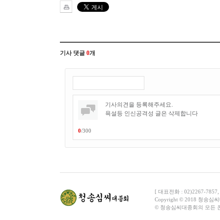
기사 댓글
0
개
0
/
300
[ 대표전화 : 02)2267-7857
C
o
pyright © 2018 청송심씨대종
© 청송심씨대종회의 모든 