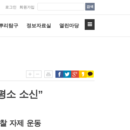
검색
로그인
회원가입
뿌리탐구
정보자료실
열린마당
평소 소신”
찰 자제 운동