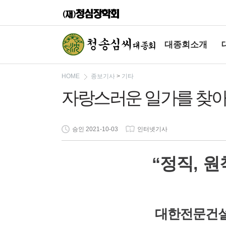
대종회소개
HOME
종보기사
>
기타
자랑스러운 일가를 찾아
승인 2021-10-03
인터넷기사
“정직, 
대한전문건설