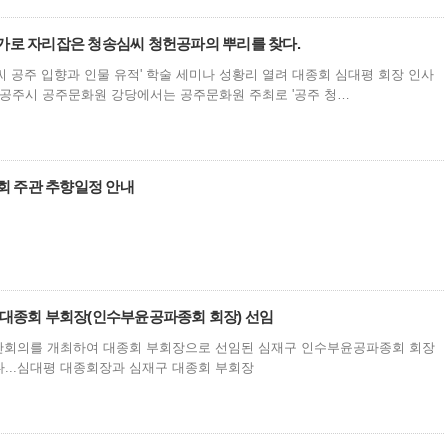
가로 자리잡은 청송심씨 청헌공파의 뿌리를 찾다.
 공주 입향과 인물 유적' 학술 세미나 성황리 열려 대종회 심대평 회장 인사
남 공주시 공주문화원 강당에서는 공주문화원 주최로 '공주 청…
종회 주관 추향일정 안내
 대종회 부회장(인수부윤공파종회 회장) 선임
장단회의를 개최하여 대종회 부회장으로 선임된 심재구 인수부윤공파종회 회장
...심대평 대종회장과 심재구 대종회 부회장