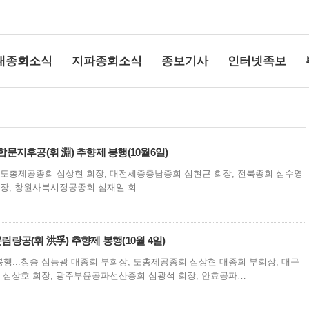
대종회소식
지파종회소식
종보기사
인터넷족보
조 합문지후공(휘 淵) 추향제 봉행(10월6일)
 도총제공종회 심상현 회장, 대전세종충남종회 심현근 회장, 전북종회 심수영
회장, 창원사복시정공종회 심재일 회…
상단여백
 문림랑공(휘 洪孚) 추향제 봉행(10월 4일)
행...청송 심능광 대종회 부회장, 도총제공종회 심상현 대종회 부회장, 대구
회 심상호 회장, 광주부윤공파선산종회 심광석 회장, 안효공파…