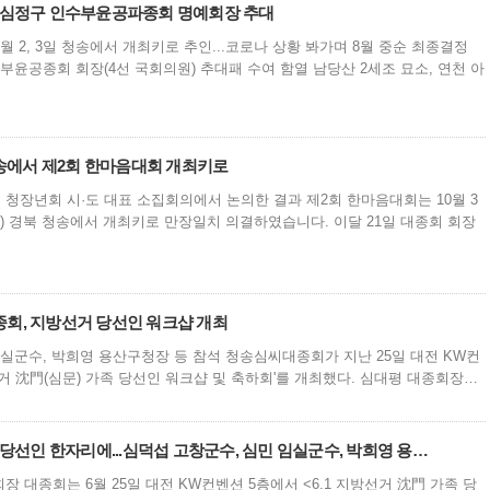
 심정구 인수부윤공파종회 명예회장 추대
월 2, 3일 청송에서 개최키로 추인...코로나 상황 봐가며 8월 중순 최종결정
부윤공종회 회장(4선 국회의원) 추대패 수여 함열 남당산 2세조 묘소, 연천 아
청송에서 제2회 한마음대회 개최키로
및 청장년회 시·도 대표 소집회의에서 논의한 결과 제2회 한마음대회는 10월 3
) 경북 청송에서 개최키로 만장일치 의결하였습니다. 이달 21일 대종회 회장
회, 지방선거 당선인 워크샵 개최
임실군수, 박희영 용산구청장 등 참석 청송심씨대종회가 지난 25일 대전 KW컨
방선거 沈門(심문) 가족 당선인 워크샵 및 축하회'를 개최했다. 심대평 대종회장…
 당선인 한자리에...심덕섭 고창군수, 심민 임실군수, 박희영 용…
 대종회는 6월 25일 대전 KW컨벤션 5층에서 <6.1 지방선거 沈門 가족 당