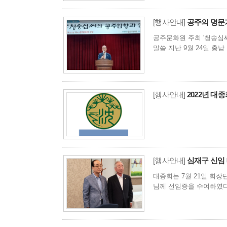
[행사안내]
공주의 명문
공주문화원 주최 '청송심씨
말씀 지난 9월 24일 충
[행사안내]
2022년 대
[행사안내]
심재구 신임
대종회는 7월 21일 회
님께 선임증을 수여하였다