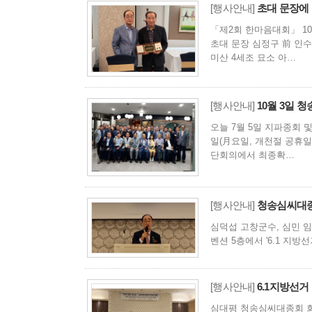
[행사안내]
초대 문장에
「제2회 한마음대회」 10
초대 문장 심정구 前 인수
미산 4세조 묘소 아…
[행사안내]
10월 3일 
오늘 7월 5일 지파종회 
일(月요일, 개천절 공휴일
단회의에서 최종확…
[행사안내]
청송심씨대종
심덕섭 고창군수, 심민 
벤션 5층에서 '6.1 지
[행사안내]
6.1지방선거
심대평 청송심씨대종회 회장