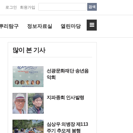
검색
로그인
회원가입
뿌리탐구
정보자료실
열린마당
많이 본 기사
선광문화재단 송년음
악회
지파종회 인사발령
심상우 의병장 제113
주기 추모제 봉행