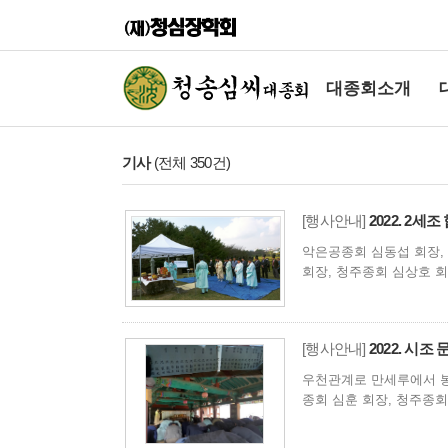
대종회소개
기사
(전체 350건)
[행사안내]
2022. 2세
악은공종회 심동섭 회장,
회장, 청주종회 심상호 
[행사안내]
2022. 시조
우천관계로 만세루에서 봉
종회 심훈 회장, 청주종