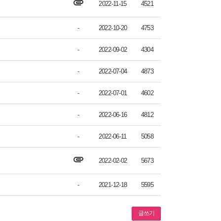
attachment
2022-11-15
4521
-
2022-10-20
4753
-
2022-09-02
4304
-
2022-07-04
4873
-
2022-07-01
4602
-
2022-06-16
4812
-
2022-06-11
5058
attachment
2022-02-02
5673
-
2021-12-18
5595
글쓰기