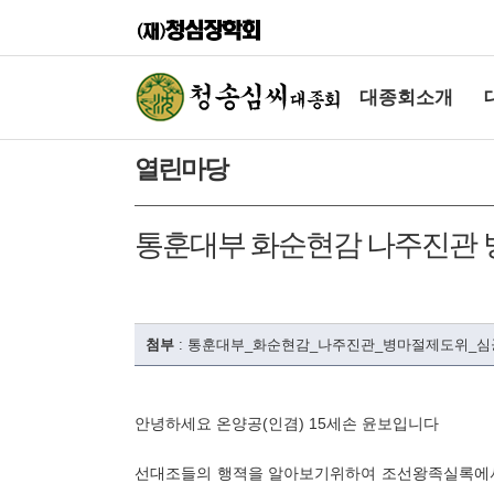
대종회소개
열린마당
통훈대부 화순현감 나주진관 
첨부
:
통훈대부_화순현감_나주진관_병마절제도위_심공의_묘지
안녕하세요 온양공(인겸) 15세손 윤보입니다
선대조들의 행젹을 알아보기위하여 조선왕족실록에서