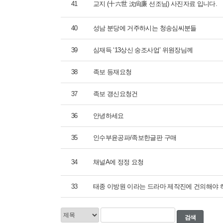
41
교지 (十六世 沈尙廉 선조님) 사진자료 입니다.
40
성남 분당에 거주하시는 청송심씨분들
39
심재득 ‘13상신 숭조사업’ 위원장님께
38
족보 등재요청
37
족보 갱신요청건
36
안녕하세요
35
인수부윤공파/족보한글판 구매
34
채널A에 정정 요청
33
태종 이방원 이라는 드라마 제작진에 건의해야 
검색