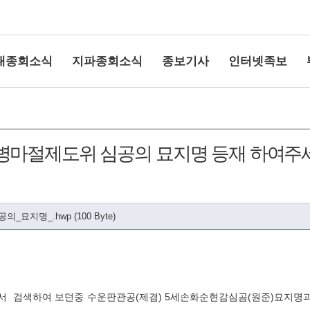
대종회소식
지파종회소식
종보기사
인터넷족보
병마절제도위 심공의 묘지명 등재 하여주
명_.hwp (100 Byte)
상단여백
 검색하여 보던중 수운판관공(제겸) 5세손화순현감심곰(원준)묘지명과