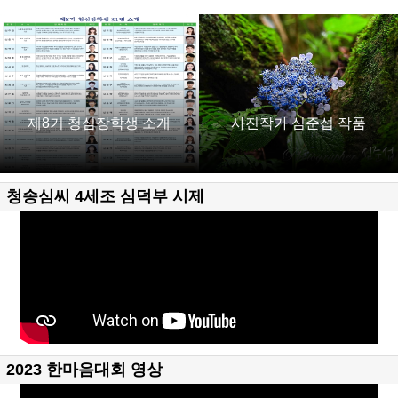
제8기 청심장학생 소개
사진작가 심준섭 작품
청송심씨 4세조 심덕부 시제
2023 한마음대회 영상