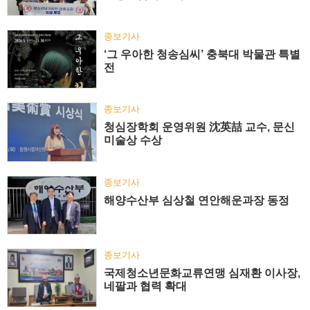
종보기사
‘그 우아한 청송심씨’ 충북대 박물관 특별
전
종보기사
청심장학회 운영위원 沈英喆 교수, 문신
미술상 수상
종보기사
해양수산부 심상철 연안해운과장 동정
종보기사
국제청소년문화교류연맹 심재환 이사장,
네팔과 협력 확대