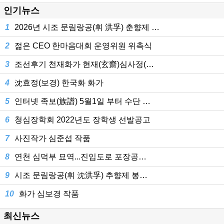
인기뉴스
1
2026년 시조 문림랑공(휘 洪孚) 춘향제 …
2
젊은 CEO 한마음대회 운영위원 위촉식
3
조선후기 천재화가 현재(玄齋)심사정(…
4
沈효정(보경) 한국화 화가
5
인터넷 족보(族譜) 5월1일 부터 수단 …
6
청심장학회 2022년도 장학생 선발공고
7
사진작가 심준섭 작품
8
연천 심덕부 묘역...진입도로 포장공…
9
시조 문림랑공(휘 沈洪孚) 추향제 봉…
10
화가 심보경 작품
최신뉴스