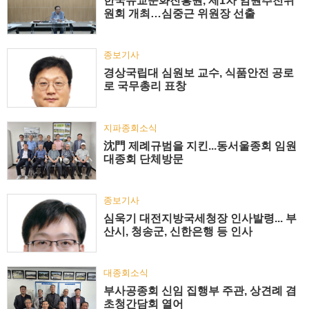
한국유교문화진흥원, 제1차 임원추천위
원회 개최…심중근 위원장 선출
종보기사
경상국립대 심원보 교수, 식품안전 공로
로 국무총리 표창
지파종회소식
沈門 제례규범을 지킨...동서울종회 임원
대종회 단체방문
종보기사
심욱기 대전지방국세청장 인사발령... 부
산시, 청송군, 신한은행 등 인사
대종회소식
부사공종회 신임 집행부 주관, 상견례 겸
초청간담회 열어