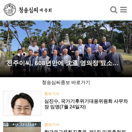
검색
전주이씨, 608년만에 沈溫 영의정 묘소…
청송심씨종보 바로가기
종보기사
심진수, 국가기후위기대응위원회 사무차
장 임명(7월 24일자)
종보기사