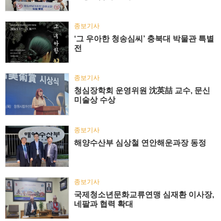
종보기사
‘그 우아한 청송심씨’ 충북대 박물관 특별
전
종보기사
청심장학회 운영위원 沈英喆 교수, 문신
미술상 수상
종보기사
해양수산부 심상철 연안해운과장 동정
종보기사
국제청소년문화교류연맹 심재환 이사장,
네팔과 협력 확대