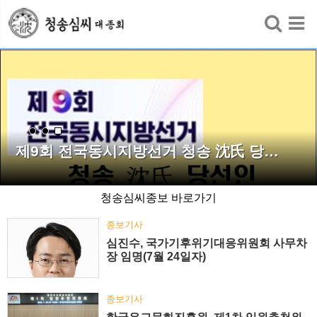
검색
제9회 전국동시지방선거 청송 沈氏 당…
청송심씨종보 바로가기
종보기사
심진수, 국가기후위기대응위원회 사무차
장 임명(7월 24일자)
종보기사