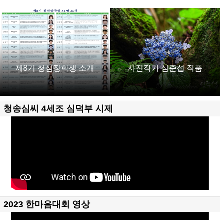
제8기 청심장학생 소개
사진작가 심준섭 작품
청송심씨 4세조 심덕부 시제
2023 한마음대회 영상