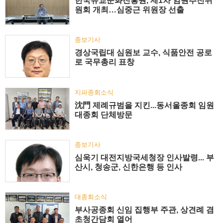
한국유교문화진흥원, 제1차 임원추천위
원회 개최…심중근 위원장 선출
종보기사
경상국립대 심원보 교수, 식품안전 공로
로 국무총리 표창
지파종회소식
沈門 제례규범을 지킨...동서울종회 임원
대종회 단체방문
종보기사
심욱기 대전지방국세청장 인사발령... 부
산시, 청송군, 신한은행 등 인사
대종회소식
부사공종회 신임 집행부 주관, 상견례 겸
초청간담회 열어