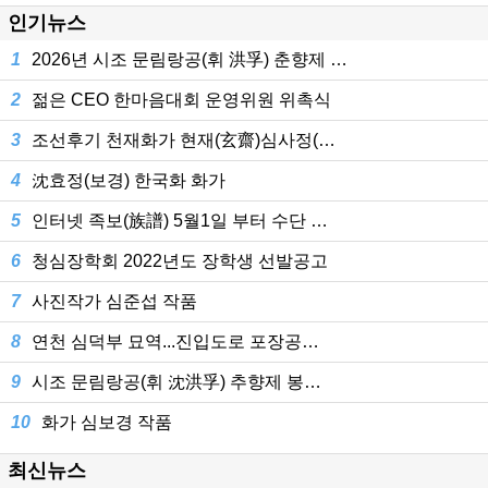
인기뉴스
1
2026년 시조 문림랑공(휘 洪孚) 춘향제 …
2
젊은 CEO 한마음대회 운영위원 위촉식
3
조선후기 천재화가 현재(玄齋)심사정(…
4
沈효정(보경) 한국화 화가
5
인터넷 족보(族譜) 5월1일 부터 수단 …
6
청심장학회 2022년도 장학생 선발공고
7
사진작가 심준섭 작품
8
연천 심덕부 묘역...진입도로 포장공…
9
시조 문림랑공(휘 沈洪孚) 추향제 봉…
10
화가 심보경 작품
최신뉴스