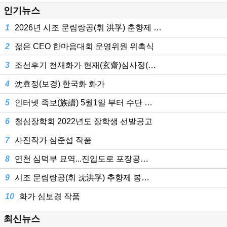
인기뉴스
1
2026년 시조 문림랑공(휘 洪孚) 춘향제 …
2
젊은 CEO 한마음대회 운영위원 위촉식
3
조선후기 천재화가 현재(玄齋)심사정(…
4
沈효정(보경) 한국화 화가
5
인터넷 족보(族譜) 5월1일 부터 수단 …
6
청심장학회 2022년도 장학생 선발공고
7
사진작가 심준섭 작품
8
연천 심덕부 묘역...진입도로 포장공…
9
시조 문림랑공(휘 沈洪孚) 추향제 봉…
10
화가 심보경 작품
최신뉴스