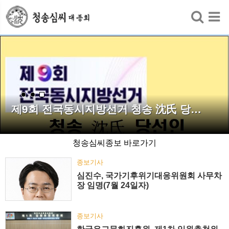
검색
제9회 전국동시지방선거 청송 沈氏 당…
청송심씨종보 바로가기
종보기사
심진수, 국가기후위기대응위원회 사무차
장 임명(7월 24일자)
종보기사