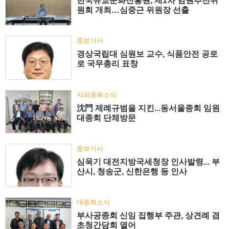
한국유교문화진흥원, 제1차 임원추천위
원회 개최…심중근 위원장 선출
종보기사
경상국립대 심원보 교수, 식품안전 공로
로 국무총리 표창
지파종회소식
沈門 제례규범을 지킨...동서울종회 임원
대종회 단체방문
종보기사
심욱기 대전지방국세청장 인사발령... 부
산시, 청송군, 신한은행 등 인사
대종회소식
부사공종회 신임 집행부 주관, 상견례 겸
초청간담회 열어