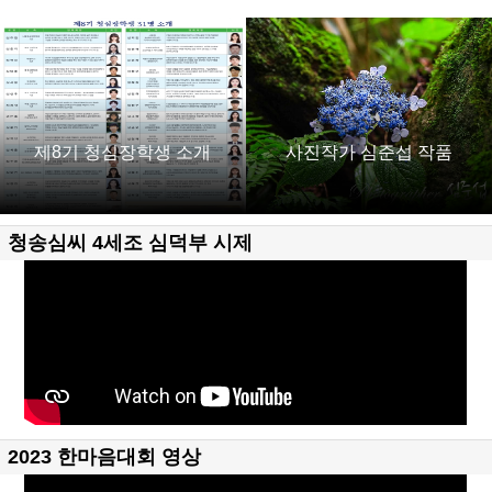
제8기 청심장학생 소개
사진작가 심준섭 작품
청송심씨 4세조 심덕부 시제
2023 한마음대회 영상