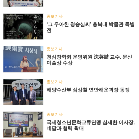
종보기사
‘그 우아한 청송심씨’ 충북대 박물관 특별
전
종보기사
청심장학회 운영위원 沈英喆 교수, 문신
미술상 수상
종보기사
해양수산부 심상철 연안해운과장 동정
종보기사
국제청소년문화교류연맹 심재환 이사장,
네팔과 협력 확대