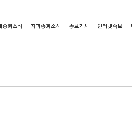
대종회소식
지파종회소식
종보기사
인터넷족보
상단여백