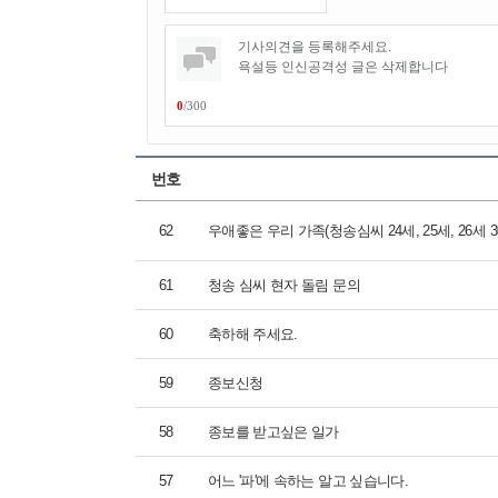
0
/
300
번호
62
우애좋은 우리 가족(청송심씨 24세, 25세, 26세
61
청송 심씨 현자 돌림 문의
60
축하해 주세요.
59
종보신청
58
종보를 받고싶은 일가
57
어느 '파'에 속하는 알고 싶습니다.