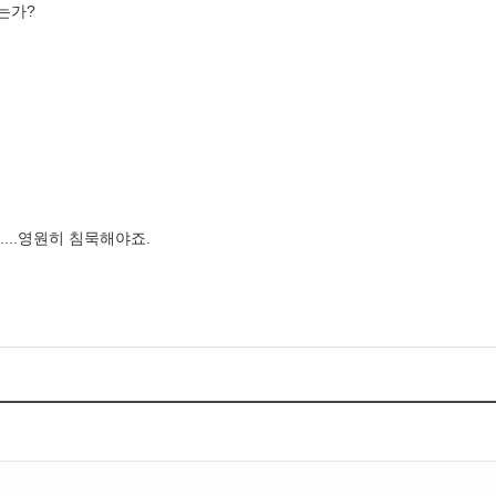
는가?
.....영원히 침묵해야죠.