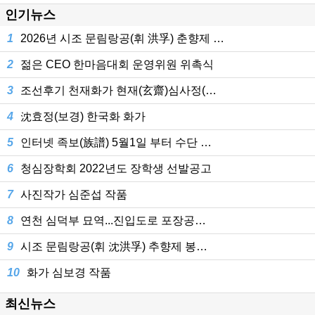
인기뉴스
1
2026년 시조 문림랑공(휘 洪孚) 춘향제 …
2
젊은 CEO 한마음대회 운영위원 위촉식
3
조선후기 천재화가 현재(玄齋)심사정(…
4
沈효정(보경) 한국화 화가
5
인터넷 족보(族譜) 5월1일 부터 수단 …
6
청심장학회 2022년도 장학생 선발공고
7
사진작가 심준섭 작품
8
연천 심덕부 묘역...진입도로 포장공…
9
시조 문림랑공(휘 沈洪孚) 추향제 봉…
10
화가 심보경 작품
최신뉴스