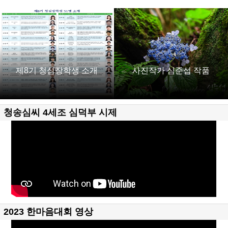
제8기 청심장학생 소개
사진작가 심준섭 작품
청송심씨 4세조 심덕부 시제
2023 한마음대회 영상