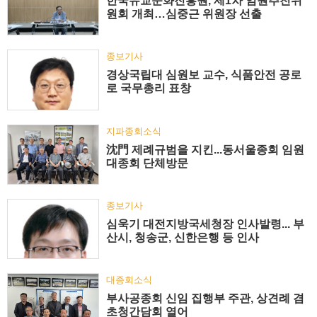
한국유교문화진흥원, 제1차 임원추천위
원회 개최…심중근 위원장 선출
종보기사
경상국립대 심원보 교수, 식품안전 공로
로 국무총리 표창
지파종회소식
沈門 제례규범을 지킨...동서울종회 임원
대종회 단체방문
종보기사
심욱기 대전지방국세청장 인사발령... 부
산시, 청송군, 신한은행 등 인사
대종회소식
부사공종회 신임 집행부 주관, 상견례 겸
초청간담회 열어