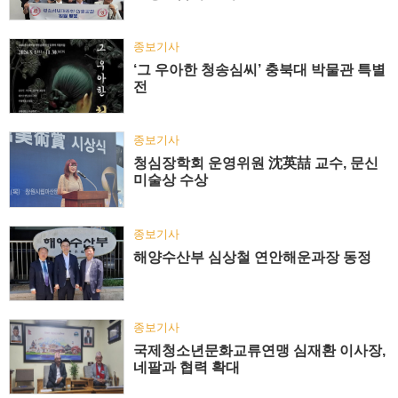
종보기사
‘그 우아한 청송심씨’ 충북대 박물관 특별
전
종보기사
청심장학회 운영위원 沈英喆 교수, 문신
미술상 수상
종보기사
해양수산부 심상철 연안해운과장 동정
종보기사
국제청소년문화교류연맹 심재환 이사장,
네팔과 협력 확대