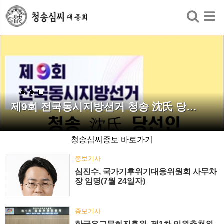
검색
1545년 간행된 청송심씨 '을사보'…학…
청송심씨종보 바로가기
종보기사
심진수, 국가기후위기대응위원회 사무차
장 임명(7월 24일자)
종보기사